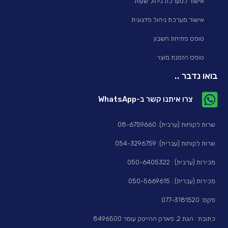
אישור למערכת ניהול שעות
אישור מערכת ניהול פדגוגית
טופס פתיחת חשבון
טופס הזמנת מוצר
בואו נדבר ..
צרו איתנו קשר ב-WhatsApp
שרות לקוחות (ערבית): 08-6759660
שרות לקוחות (עברית): 054-3296759
מכירות (ערבית) : 050-6405322
מכירות (עברית) : 050-5669615
פקס: 077-3181520
כתובת : הגת 2, פארק ההייטק עומר 8496500